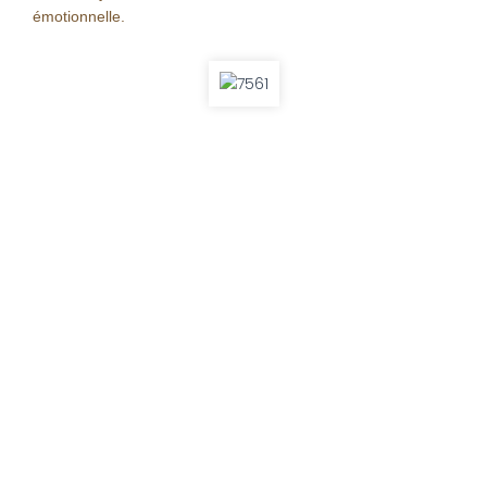
émotionnelle.
Réservez votre Massage Signature au
+32 473 20 72 93
.
La Bulle Dorée vous accueille pour une expérience de bien-être sur
mesure, en toute bienveillance.